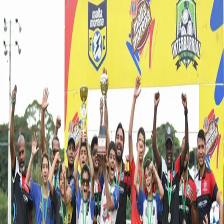
THE SOCCER LAB
Partidos
Noticias
Competencias
Torneos Internacionales
Iniciar sesion
Registrarse
Menu
Volver a torneos locales
Sábado, 21 de marzo de 2026
Campeones Copa Santiago!
Copa Santiago
|
Santiago
CAMPEONES!! 🏆🏆
Galeria del torneo
1
/
4