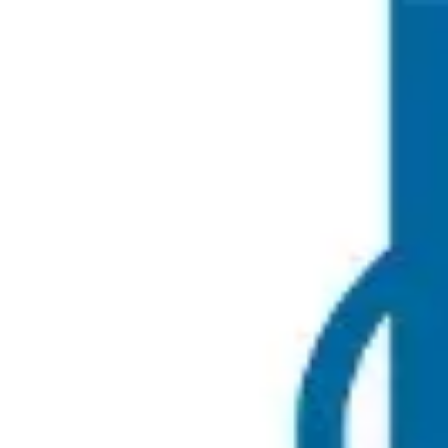
THE SOCCER LAB
Partidos
Noticias
Competencias
Torneos Internacionales
Iniciar sesion
Registrarse
Menu
Volver a torneos internacionales
Domingo, 7 de julio de 2024
Costa Blanca Cup 2024!
Costa Blanca Cup
|
Benidorm,
España
Costa Blanca Cup 2024! ❤️💛❤️