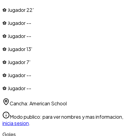
⚽ Jugador 22'
⚽ Jugador --
⚽ Jugador --
⚽ Jugador 13'
⚽ Jugador 7'
⚽ Jugador --
⚽ Jugador --
Cancha:
American School
Modo publico: para ver nombres y mas informacion,
inicia sesion
.
Goles