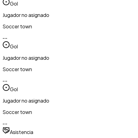
Gol
Jugador no asignado
Soccer town
--
Gol
Jugador no asignado
Soccer town
--
Gol
Jugador no asignado
Soccer town
--
Asistencia