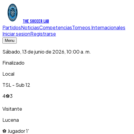
THE SOCCER LAB
Partidos
Noticias
Competencias
Torneos Internacionales
Iniciar sesion
Registrarse
Menu
Sábado, 13 de junio de 2026, 10:00 a. m.
Finalizado
Local
TSL - Sub 12
4
⚽
3
Visitante
Lucena
⚽ Jugador 1'