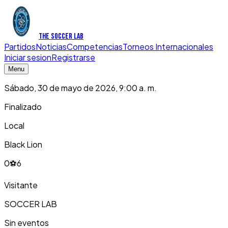
THE SOCCER LAB
Partidos
Noticias
Competencias
Torneos Internacionales
Iniciar sesion
Registrarse
Menu
Sábado, 30 de mayo de 2026, 9:00 a. m.
Finalizado
Local
Black Lion
0
⚽
6
Visitante
SOCCER LAB
Sin eventos