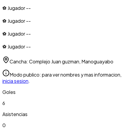
⚽ Jugador --
⚽ Jugador --
⚽ Jugador --
⚽ Jugador --
Cancha:
Complejo Juan guzman, Manoguayabo
Modo publico: para ver nombres y mas informacion,
inicia sesion
.
Goles
6
Asistencias
0