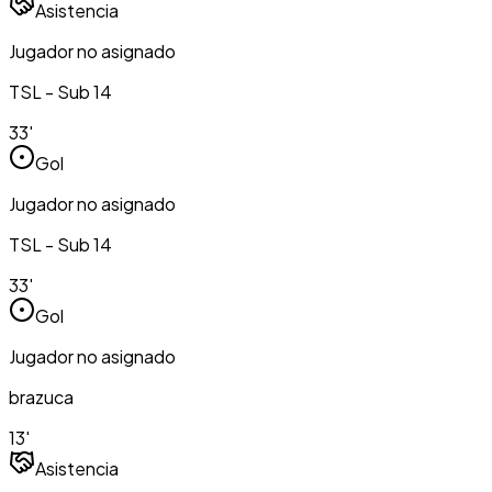
Asistencia
Jugador no asignado
TSL - Sub 14
33'
Gol
Jugador no asignado
TSL - Sub 14
33'
Gol
Jugador no asignado
brazuca
13'
Asistencia