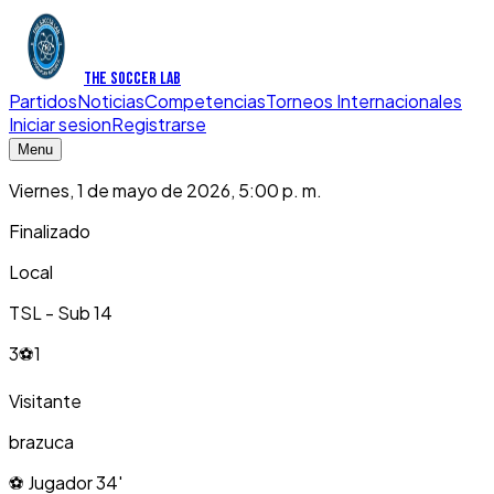
THE SOCCER LAB
Partidos
Noticias
Competencias
Torneos Internacionales
Iniciar sesion
Registrarse
Menu
Viernes, 1 de mayo de 2026, 5:00 p. m.
Finalizado
Local
TSL - Sub 14
3
⚽
1
Visitante
brazuca
⚽ Jugador 34'