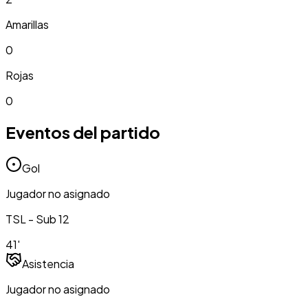
Amarillas
0
Rojas
0
Eventos del partido
Gol
Jugador no asignado
TSL - Sub 12
41'
Asistencia
Jugador no asignado