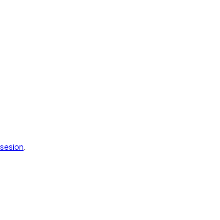
a sesion
.