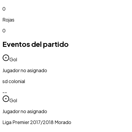
0
Rojas
0
Eventos del partido
Gol
Jugador no asignado
sd colonial
--
Gol
Jugador no asignado
Liga Premier 2017/2018 Morado