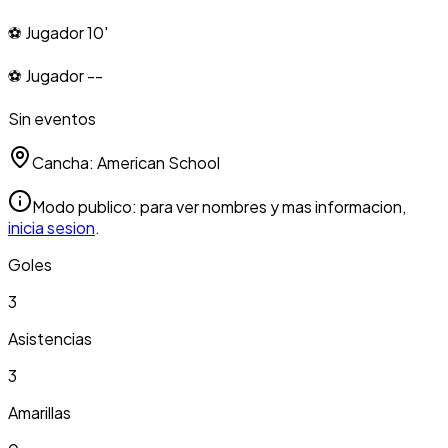
⚽ Jugador 10'
⚽ Jugador --
Sin eventos
Cancha:
American School
Modo publico: para ver nombres y mas informacion,
inicia sesion
.
Goles
3
Asistencias
3
Amarillas