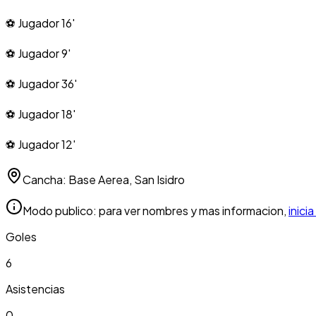
⚽ Jugador 16'
⚽ Jugador 9'
⚽ Jugador 36'
⚽ Jugador 18'
⚽ Jugador 12'
Cancha:
Base Aerea, San Isidro
Modo publico: para ver nombres y mas informacion,
inici
Goles
6
Asistencias
0