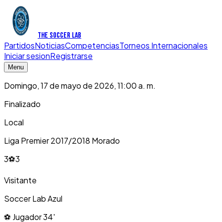
THE SOCCER LAB
Partidos
Noticias
Competencias
Torneos Internacionales
Iniciar sesion
Registrarse
Menu
Domingo, 17 de mayo de 2026, 11:00 a. m.
Finalizado
Local
Liga Premier 2017/2018 Morado
3
⚽
3
Visitante
Soccer Lab Azul
⚽ Jugador 34'