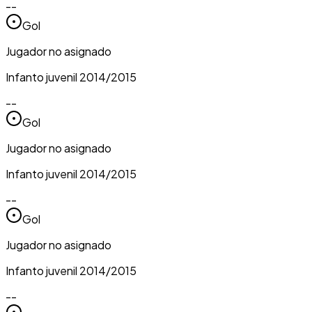
--
Gol
Jugador no asignado
Infanto juvenil 2014/2015
--
Gol
Jugador no asignado
Infanto juvenil 2014/2015
--
Gol
Jugador no asignado
Infanto juvenil 2014/2015
--