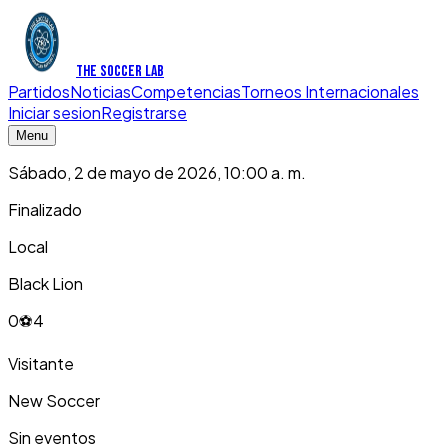
THE SOCCER LAB
Partidos
Noticias
Competencias
Torneos Internacionales
Iniciar sesion
Registrarse
Menu
Sábado, 2 de mayo de 2026, 10:00 a. m.
Finalizado
Local
Black Lion
0
⚽
4
Visitante
New Soccer
Sin eventos