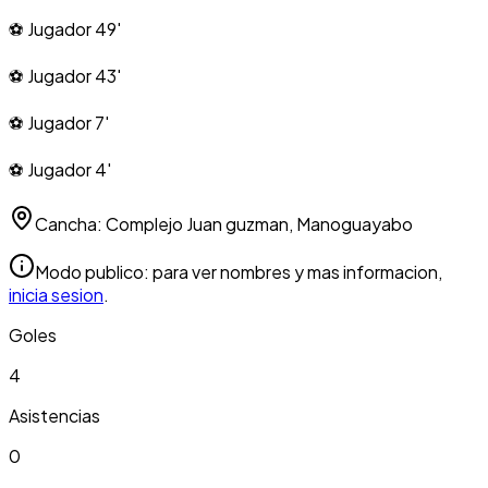
⚽ Jugador 49'
⚽ Jugador 43'
⚽ Jugador 7'
⚽ Jugador 4'
Cancha:
Complejo Juan guzman, Manoguayabo
Modo publico: para ver nombres y mas informacion,
inicia sesion
.
Goles
4
Asistencias
0