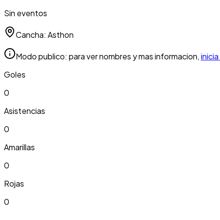
Sin eventos
Cancha:
Asthon
Modo publico: para ver nombres y mas informacion,
inici
Goles
0
Asistencias
0
Amarillas
0
Rojas
0