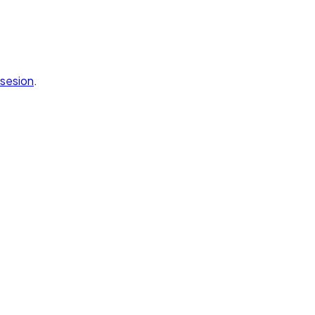
a sesion
.