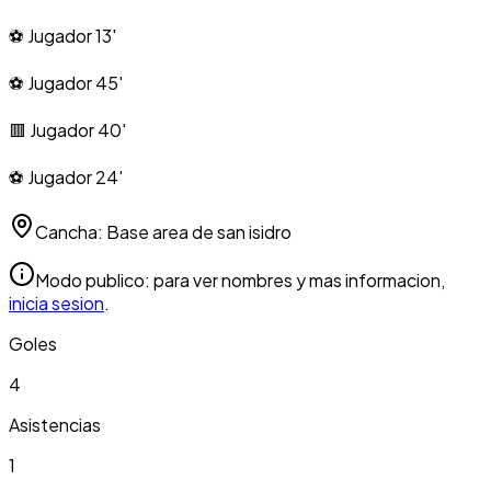
⚽ Jugador 13'
⚽ Jugador 45'
🟥 Jugador 40'
⚽ Jugador 24'
Cancha:
Base area de san isidro
Modo publico: para ver nombres y mas informacion,
inicia sesion
.
Goles
4
Asistencias
1