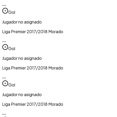
--
Gol
Jugador no asignado
Liga Premier 2017/2018 Morado
--
Gol
Jugador no asignado
Liga Premier 2017/2018 Morado
--
Gol
Jugador no asignado
Liga Premier 2017/2018 Morado
--