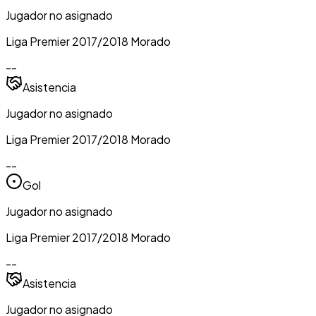
Jugador no asignado
Liga Premier 2017/2018 Morado
--
Asistencia
Jugador no asignado
Liga Premier 2017/2018 Morado
--
Gol
Jugador no asignado
Liga Premier 2017/2018 Morado
--
Asistencia
Jugador no asignado