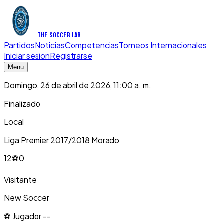
THE SOCCER LAB
Partidos
Noticias
Competencias
Torneos Internacionales
Iniciar sesion
Registrarse
Menu
Domingo, 26 de abril de 2026, 11:00 a. m.
Finalizado
Local
Liga Premier 2017/2018 Morado
12
⚽
0
Visitante
New Soccer
⚽ Jugador --