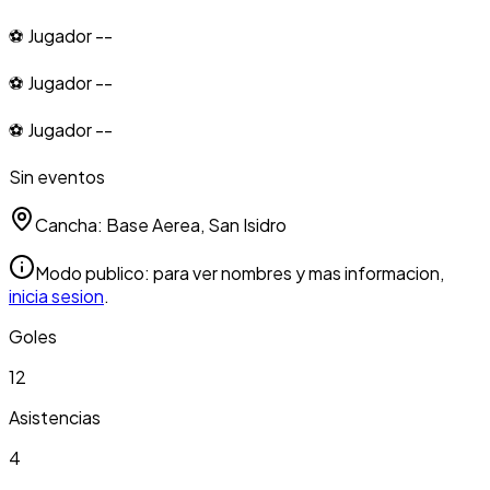
⚽ Jugador --
⚽ Jugador --
⚽ Jugador --
Sin eventos
Cancha:
Base Aerea, San Isidro
Modo publico: para ver nombres y mas informacion,
inicia sesion
.
Goles
12
Asistencias
4