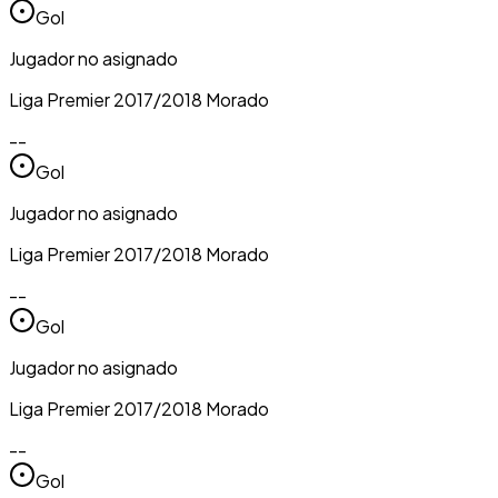
Gol
Jugador no asignado
Liga Premier 2017/2018 Morado
--
Gol
Jugador no asignado
Liga Premier 2017/2018 Morado
--
Gol
Jugador no asignado
Liga Premier 2017/2018 Morado
--
Gol