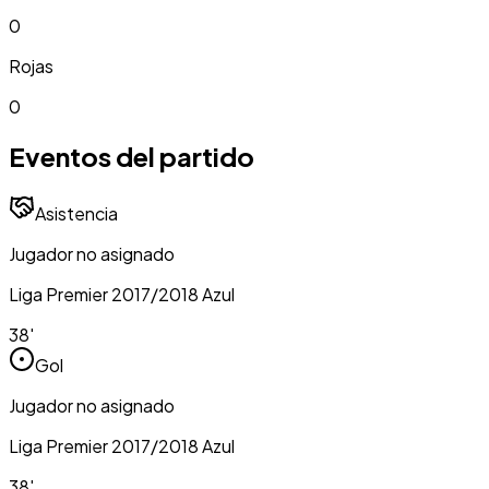
0
Rojas
0
Eventos del partido
Asistencia
Jugador no asignado
Liga Premier 2017/2018 Azul
38'
Gol
Jugador no asignado
Liga Premier 2017/2018 Azul
38'