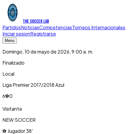
THE SOCCER LAB
Partidos
Noticias
Competencias
Torneos Internacionales
Iniciar sesion
Registrarse
Menu
Domingo, 10 de mayo de 2026, 9:00 a. m.
Finalizado
Local
Liga Premier 2017/2018 Azul
6
⚽
0
Visitante
NEW SOCCER
⚽ Jugador 38'