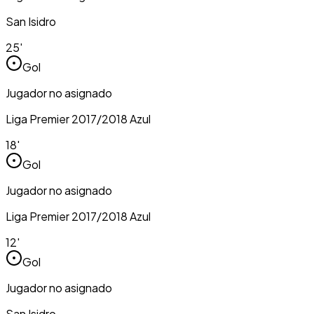
San Isidro
25'
Gol
Jugador no asignado
Liga Premier 2017/2018 Azul
18'
Gol
Jugador no asignado
Liga Premier 2017/2018 Azul
12'
Gol
Jugador no asignado
San Isidro