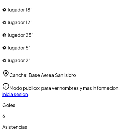
⚽ Jugador 18'
⚽ Jugador 12'
⚽ Jugador 25'
⚽ Jugador 5'
⚽ Jugador 2'
Cancha:
Base Aerea San Isidro
Modo publico: para ver nombres y mas informacion,
inicia sesion
.
Goles
6
Asistencias