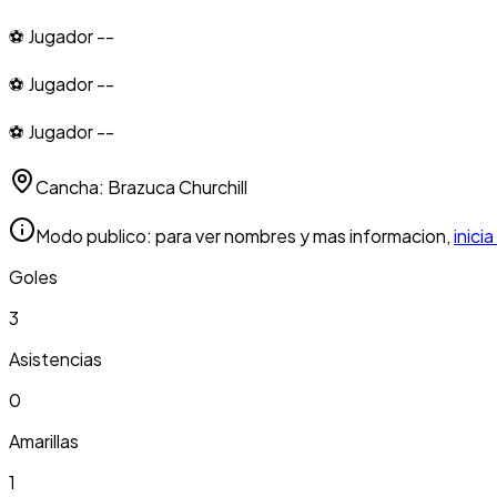
⚽ Jugador --
⚽ Jugador --
⚽ Jugador --
Cancha:
Brazuca Churchill
Modo publico: para ver nombres y mas informacion,
inici
Goles
3
Asistencias
0
Amarillas
1