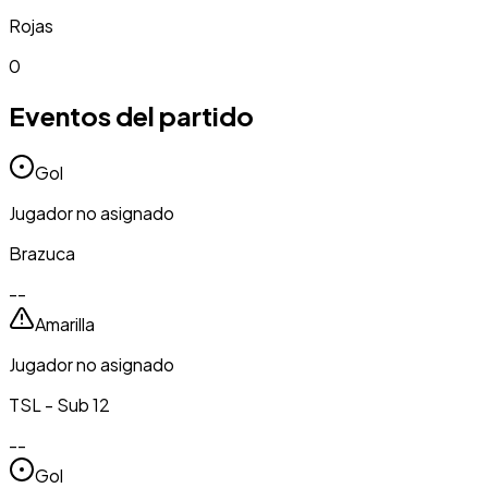
Rojas
0
Eventos del partido
Gol
Jugador no asignado
Brazuca
--
Amarilla
Jugador no asignado
TSL - Sub 12
--
Gol