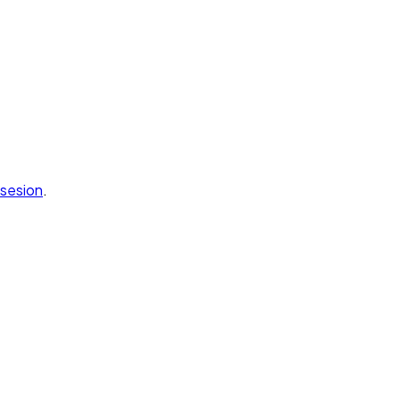
a sesion
.